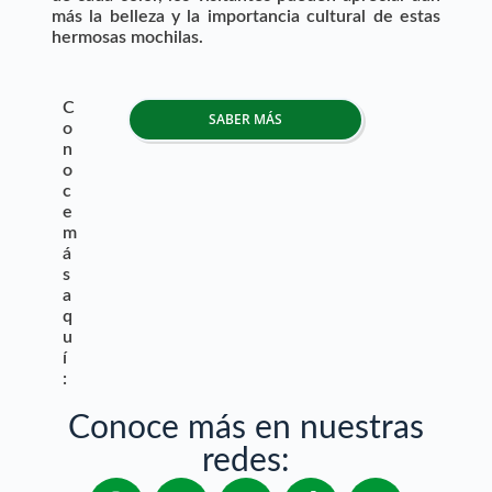
más la belleza y la importancia cultural de estas
hermosas mochilas.
C
SABER MÁS
o
n
o
c
e
m
á
s
a
q
u
í
:
Conoce más en nuestras
redes: