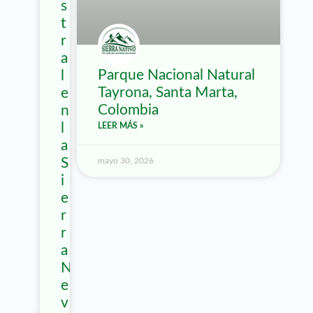
s
t
r
a
Parque Nacional Natural
l
Tayrona, Santa Marta,
e
Colombia
n
l
LEER MÁS »
a
S
mayo 30, 2026
i
e
r
r
a
N
e
v