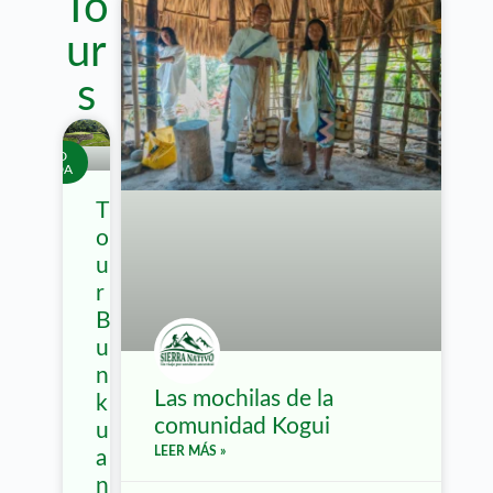
To
ur
s
CIUDAD
PERDIDA
T
o
u
r
B
u
n
Las mochilas de la
k
comunidad Kogui
u
LEER MÁS »
a
n