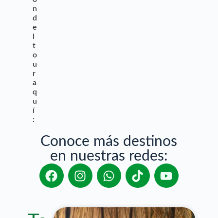
n
d
e
l
t
o
u
r
a
q
u
í
:
Conoce más destinos
en nuestras redes: