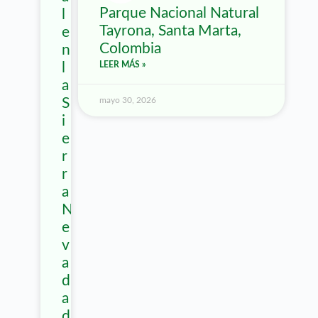
Parque Nacional Natural
l
Tayrona, Santa Marta,
e
Colombia
n
l
LEER MÁS »
a
S
mayo 30, 2026
i
e
r
r
a
N
e
v
a
d
a
d