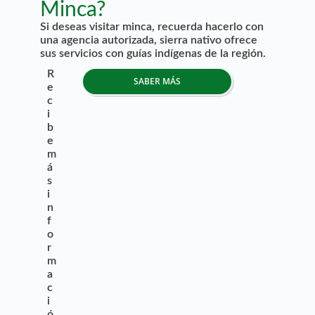
Minca?
Si deseas visitar minca, recuerda hacerlo con
una agencia autorizada, sierra nativo ofrece
sus servicios con guías indígenas de la región.
R
SABER MÁS
e
c
i
b
e
m
á
s
i
n
f
o
r
m
a
c
i
ó